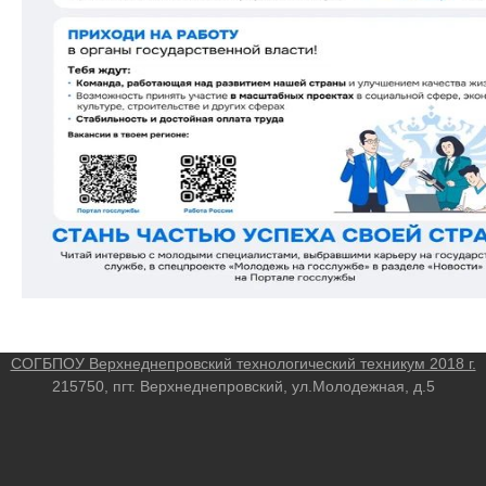
СОГБПОУ Верхнеднепровский технологический техникум 2018 г.
215750, пгт. Верхнеднепровский, ул.Молодежная, д.5