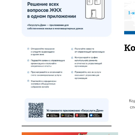
К
Ко
сп