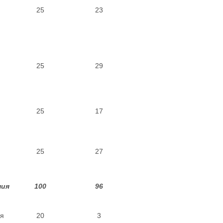
я
25
23
я
25
29
я
25
17
я
25
27
ния
100
96
я
20
3