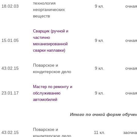
технология
18.02.03
9 кл.
очна
неорганических
веществ
Сварщик (ручной и
частично
15.01.05
9 кл.
очна
механизированной
сварки наплавки)
Поварское и
43.02.15
9 кл.
очна
кондитерское дело
Мастер по ремонту и
23.01.17
9 кл.
очна
обслуживанию
автомобилей
Итого по очной форме обуче
Поварское и
43.02.15
11 кл.
заочна
кондитерское дело