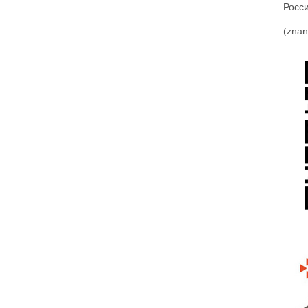
Росс
(znan