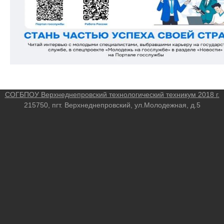
СОГБПОУ Верхнеднепровский технологический техникум 2018 г.
215750, пгт. Верхнеднепровский, ул.Молодежная, д.5