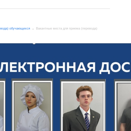
евода) обучающихся
Вакантные места для приема (перевода)