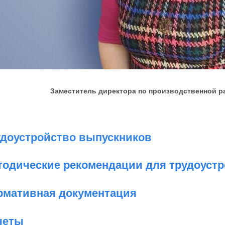
еститель директора по производственной работе
удоустройство выпускников
тодические рекомендации для трудоуст
рмативная документация
четы