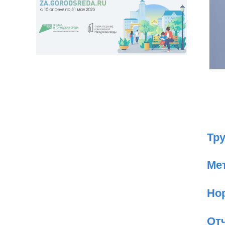
Зам
Тр
Ме
Но
От