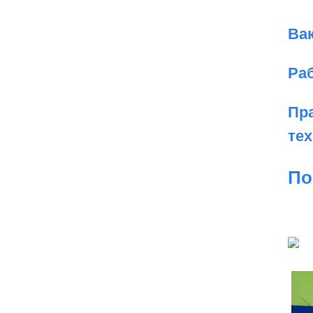
Ва
Ра
Пр
те
По