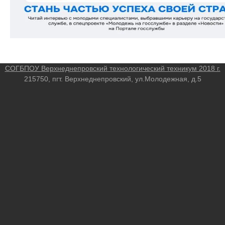
СОГБПОУ Верхнеднепровский технологический техникум 2018 г.
215750, пгт. Верхнеднепровский, ул.Молодежная, д.5